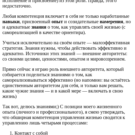
исполнение и присвоение) из этой роли. Правда, этого
недостаточно.
Любая компетенция включает в себя не только наработанные
навыки
, присвоенный
опыт
и созидательные
намерения
, но
и адекватные
знания
о том, как управлять своей жизнью (с
самореализацией в качестве ориентира).
Учиться исключительно на своём опыте — малоэффективная
стратегия. Знания нужны, чтобы действовать эффективно и
адекватно. Источники этих знаний — внешние авторитеты:
со своими целями, ценностями, опытом и мировоззрением.
Прямо сейчас я играю роль внешнего авторитета, который
собирается поделиться знаниями о том, как
самореализовываться эффективно (но напомню: вы остаётесь
единственным авторитетом для себя, и только вам решать,
какие чужие знания — и в какой мере — включать в свою
жизнь)
Так вот, делюсь знаниями;) С позиции моего жизненного
опыта (личного и профессионального), я смею утверждать,
что обширная компетенция управления жизнью сводится к
управлению лишь четырьмя процессами:
Контакт с собой